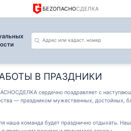
БЕZОПАСНО
СДЕЛКА
уальных
мости
АБОТЫ В ПРАЗДНИКИ
к работы компании в праздники: защита и забота о кл
АСНОСДЕЛКА сердечно поздравляет с наступаю
ества — праздником мужественных, достойных, б
17 февраля 2026
ании в праздники: защита 
аля наша команда будет празднично отдыхать. Наш
с в привычном режиме и принимает заказы.