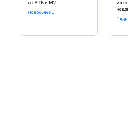
от ВТБ и М2
исто
нед
Подробнее...
Подро