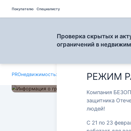
Покупателю
Специалисту
Проверка скрытых и акт
ограничений в недвижи
РЕЖИМ Р
PROнедвижимость: блог для специалистов
»
Графи
Компания БЕЗОП
защитника Отеч
людей!
График работы комп
С 21 по 23 февр
работает для ва