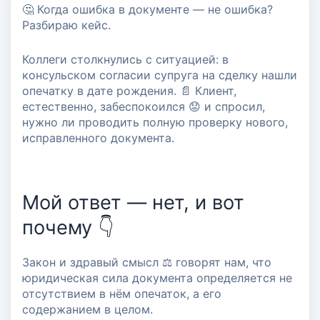
🤔 Когда ошибка в документе — не ошибка?
Когда документ остается
Разбираю кейс.
действительным, а повторная
Коллеги столкнулись с ситуацией: в
проверка не нужна?
консульском согласии супруга на сделку нашли
опечатку в дате рождения. 📄 Клиент,
#проверка недвижимости
естественно, забеспокоился 😟 и спросил,
#проверка собственника
нужно ли проводить полную проверку нового,
исправленного документа.
#юридические аспекты
Мой ответ — нет, и вот
почему 👇
Закон и здравый смысл ⚖️ говорят нам, что
юридическая сила документа определяется не
отсутствием в нём опечаток, а его
содержанием в целом.