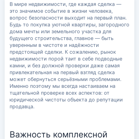
В мире недвижимости, где каждая сделка —
Всероссийском Жилищном
это значимое событие в жизни человека,
Конгрессе: Присоединяйтесь к
вопрос безопасности выходит на первый план.
Будь то покупка уютной квартиры, загородного
Нашей Команде!
дома мечты или земельного участка для
будущего строительства, главное — быть
#новости
#проверка недвижимости
уверенным в чистоте и надёжности
предстоящей сделки. К сожалению, рынок
#проверка собственника
недвижимости порой таит в себе подводные
камни, и без должной проверки даже самая
привлекательная на первый взгляд сделка
может обернуться серьёзными проблемами.
Именно поэтому мы всегда настаиваем на
тщательной проверке всех аспектов: от
юридической чистоты объекта до репутации
продавца.
Важность комплексной