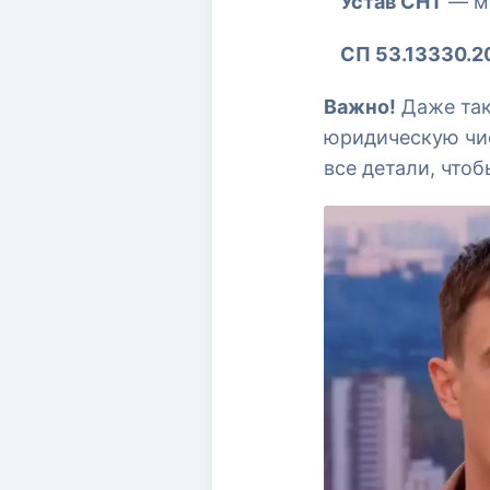
Устав СНТ
— мо
СП 53.13330.2
Важно!
Даже так
юридическую чис
все детали, что