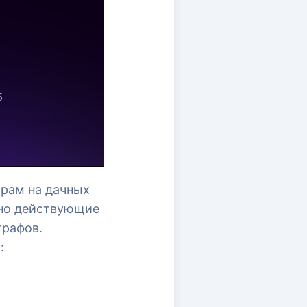
орам на дачных
 но действующие
трафов.
: