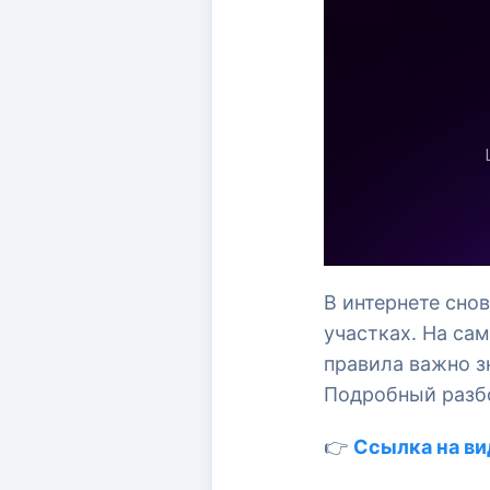
В интернете сно
участках. На са
правила важно з
Подробный разбо
👉
Ссылка на ви