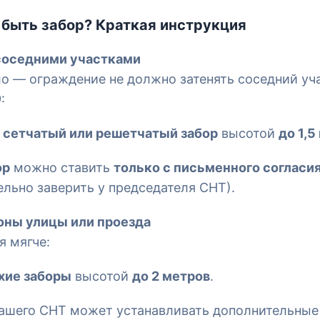
быть забор? Краткая инструкция
 соседними участками
о — ограждение не должно затенять соседний уча
:
я
сетчатый или решетчатый забор
высотой
до 1,5
ор
можно ставить
только с письменного согласи
льно заверить у председателя СНТ).
роны улицы или проезда
я мягче:
хие заборы
высотой
до 2 метров
.
ашего СНТ может устанавливать дополнительные