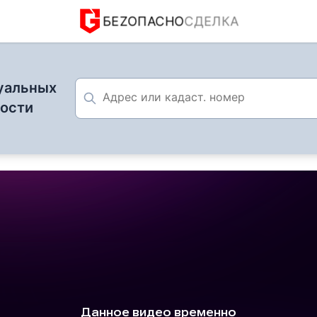
БЕZОПАСНО
СДЕЛКА
уальных
мости
ческие нюансы дачных заборов: что проверить перед 
7 июля 2025
нсы дачных заборов: что