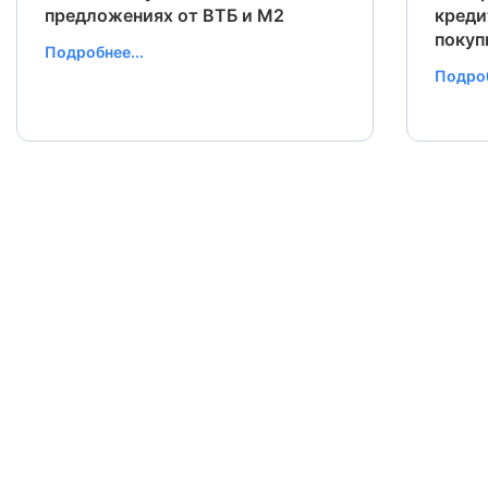
предложениях от ВТБ и М2
креди
покуп
Подробнее...
Подроб
Заявка отправлена