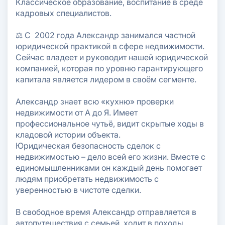
Классическое образование, воспитание в среде
кадровых специалистов.
Александр Тюгаев.
⠀
⚖ ️С 2002 года Александр занимался частной
#безопасносделка в лицах
юридической практикой в сфере недвижимости.
Сейчас владеет и руководит нашей юридической
компанией, которая по уровню гарантирующего
капитала является лидером в своём сегменте.
⠀
Александр знает всю «кухню» проверки
недвижимости от А до Я. Имеет
профессиональное чутьё, видит скрытые ходы в
кладовой истории объекта.
Юридическая безопасность сделок с
недвижимостью – дело всей его жизни. Вместе с
единомышленниками он каждый день помогает
людям приобретать недвижимость с
уверенностью в чистоте сделки.
⠀
В свободное время Александр отправляется в
автопутешествия с семьей, ходит в походы,