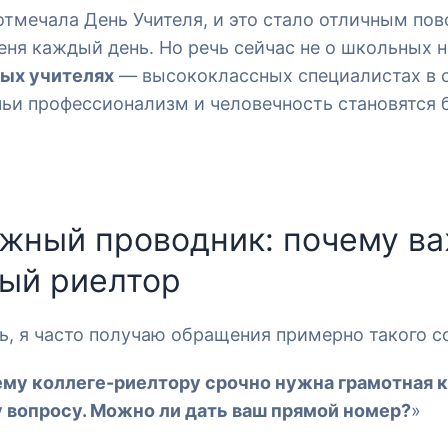
защитит каждую сделку
отмечала День Учителя, и это стало отличным по
меня каждый день. Но речь сейчас не о школьных н
а недвижимости
#проверка собственника
#юридически
ых учителях
— высококлассных специалистах в 
ьи профессионализм и человечность становятся
жный проводник: почему в
ый риелтор
ь, я часто получаю обращения примерно такого с
ему коллеге-риелтору срочно нужна грамотная 
 вопросу. Можно ли дать ваш прямой номер?
»