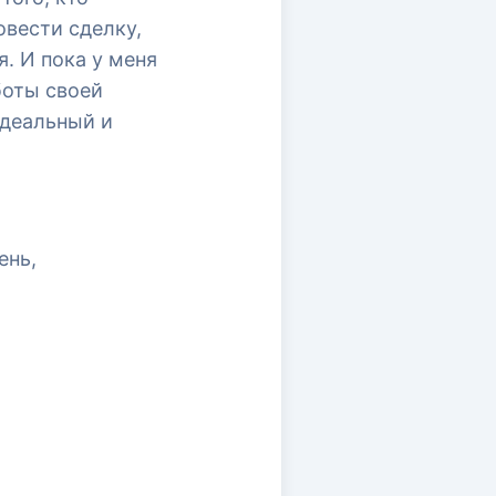
овести сделку,
я. И пока у меня
боты своей
идеальный и
ень,