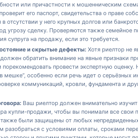
обности или причастности к мошенническим схем
роверит его паспорт, свидетельства о праве собс
 в отсутствии у него крупных долгов или банкротс
под угрозу сделку. Проверяются также семейное 
ия супруга на продажу, если это требуется.
остояние и скрытые дефекты:
Хотя риелтор не я
 должен обратить внимание на явные признаки пр
 порекомендовать провести экспертную оценку.
 в мешке”, особенно если речь идет о серьёзных и
роверке коммуникаций, кровли, фундамента и др
оговора:
Ваш риелтор должен внимательно изучи
ра купли-продажи, чтобы вы понимали все свои п
а также были защищены от любых непредвиденных
м разобраться с условиями оплаты, сроками пер
ью сторон и другими пунктами, которые могут п