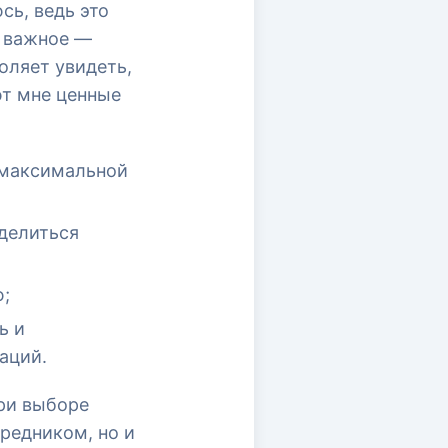
сь, ведь это
е важное —
оляет увидеть,
ют мне ценные
 максимальной
оделиться
ю;
ь и
аций.
при выборе
редником, но и