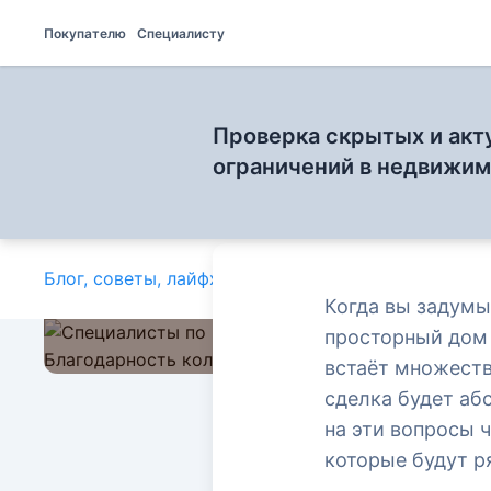
Покупателю
Специалисту
Проверка скрытых и акт
ограничений в недвижи
Блог, советы, лайфхаки и полезные статьи
»
Ваш н
Когда вы задумы
просторный дом 
встаёт множеств
сделка будет аб
на эти вопросы ч
Ваш надёжный пу
которые будут р