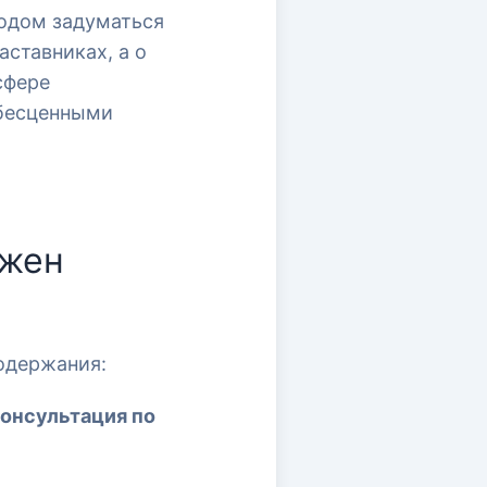
водом задуматься
аставниках, а о
е аспекты
сфере
 бесценными
ажен
одержания:
консультация по