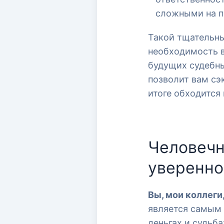
сложными на п
Такой тщательны
необходимость в
будущих судебны
позволит вам сэк
итоге обходится
Человечн
уверенно
Вы, мои коллеги
является самым 
деньгах и судьба