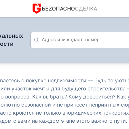
БЕZОПАСНО
СДЕЛКА
уальных
мости
адёжный путь к дому: как выбрать риелтора, который
ваетесь о покупке недвижимости — будь то уютна
или участок мечты для будущего строительства 
о вопросов. Как выбрать? Кому довериться? Как 
солютно безопасной и не принесёт неприятных с
5 октября 2025
асто кроются не только в юридических тонкостях,
ть к дому: как выбрать р
ядом с вами на каждом этапе этого важного пути.