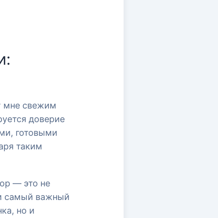
и:
т мне свежим
руется доверие
ми, готовыми
аря таким
ор — это не
 и самый важный
ка, но и