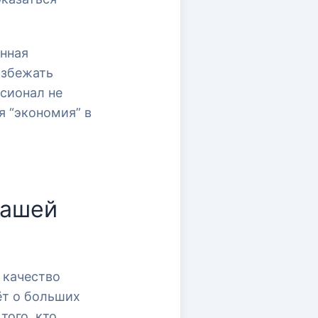
енная
избежать
ссионал не
я “экономия” в
вашей
 качество
ёт о больших
того, кто