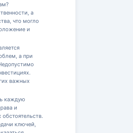
ам?
твенности, а
тва, что могло
положение и
вляется
облем, а при
 Недопустимо
нвестициях.
угих важных
ть каждую
рава и
 обстоятельств.
едачи ключей,
оказаться