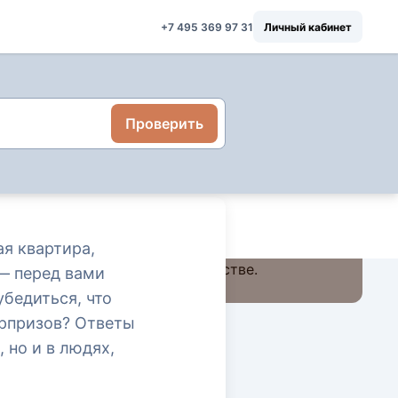
+7 495 369 97 31
Личный кабинет
Проверить
 защитит каждую сделку
я квартира,
— перед вами
убедиться, что
юрпризов? Ответы
 но и в людях,
иелтора, который