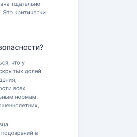
дача тщательно
. Это критически
зопасности?
ся, что у
 скрытых долей
дения,
ости всех
льным нормам.
ршеннолетних,
вца.
 подозрений в