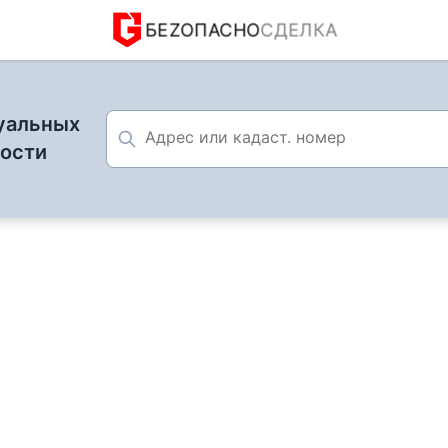
БЕZОПАСНО
СДЕЛКА
уальных
мости
рка продавца недвижимости: Проявление экспертности
ипы
20 августа 2025
а недвижимости: Проявле