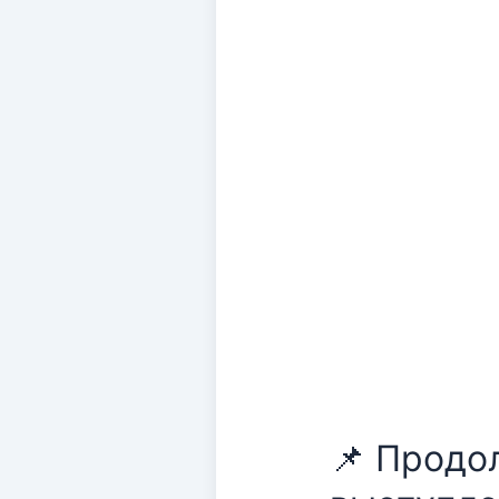
выявление п
📌 Продо