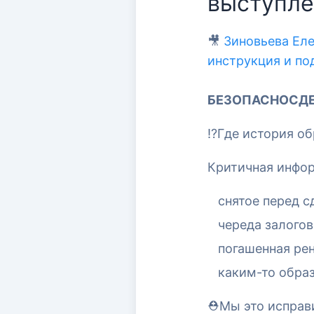
выступле
🎥
Зиновьева Еле
инструкция и по
БЕЗОПАСНОСДЕЛК
⁉️Где история о
Критичная инфор
снятое перед 
череда залогов
погашенная рен
каким-то обра
⛑Мы это исправ