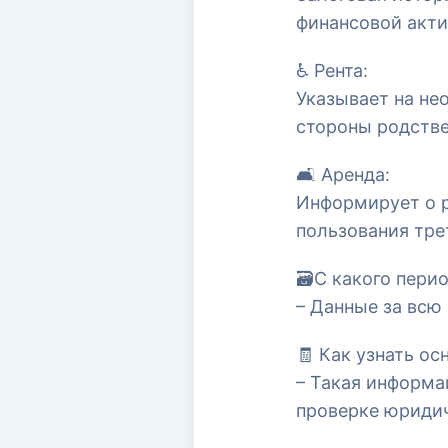
финансовой акти
♿️ Рента:
Указывает на не
стороны родстве
🛋 Аренда:
Информирует о р
пользования тре
🗃С какого пери
– Данные за всю 
🧾 Как узнать о
– Такая информа
проверке юридич