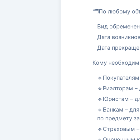
🗂По любому объ
Вид обременени
Дата возникно
Дата прекращен
Кому необходим
🔹Покупателям 
🔹Риэлторам –
🔹Юристам – д
🔹Банкам – для
по предмету за
🔹Страховым –
🔹Оценочным к