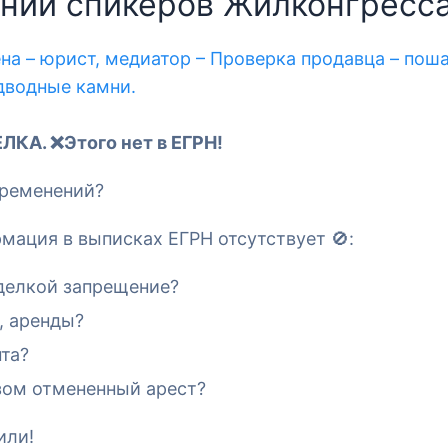
ний спикеров Жилконгресса
на – юрист, медиатор – Проверка продавца – пош
дводные камни.
А. ❌Этого нет в ЕГРН!
бременений?
мация в выписках ЕГРН отсутствует 🚫:
сделкой запрещение?
, аренды?
та?
зом отмененный арест?
или!