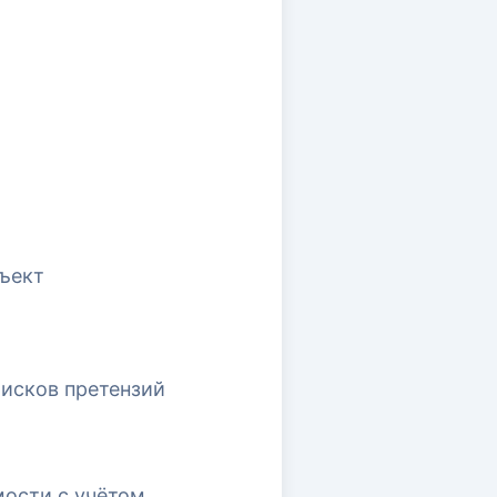
бъект
рисков претензий
мости с учётом