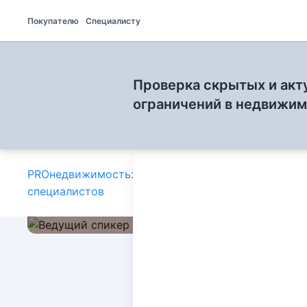
Покупателю
Специалисту
Проверка скрытых и акт
ограничений в недвижи
PROнедвижимость: блог для
»
Прове
специалистов
принц
Проверка продавц