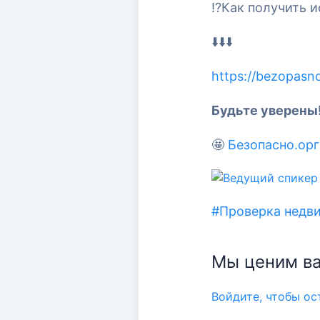
⁉️Как получить 
⬇️⬇️⬇️
https://bezopasno
Будьте уверены
🤩
Безопасно.орг
#Проверка недв
Мы ценим ва
Войдите, чтобы о