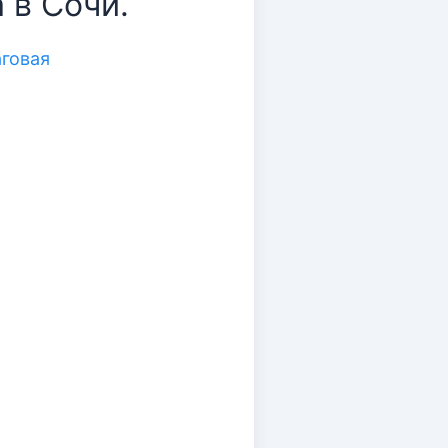
 в Сочи.
аговая