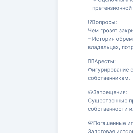
претензионной
⁉️Вопросы:
Чем грозят закр
– История обрем
владельцах, пот
⛓️‍💥Аресты:
Фигурирование о
собственникам.
📛Запрещения:
Существенные пр
собственности и
📇Погашенные ип
Залоговая истор