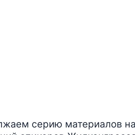
одводных камней и ключе
#проверка недвижимости
#проверка собственника
лжаем серию материалов на