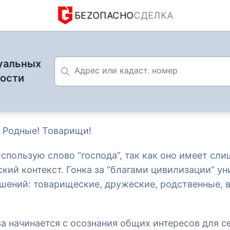
БЕZОПАСНО
СДЕЛКА
уальных
мости
! Родные! Товарищи!
ём Защитника Отечества: единство и общие цели
использую слово “господа”, так как оно имеет сл
кий контекст. Гонка за “благами цивилизации” у
шений: товарищеские, дружеские, родственные, 
23 февраля 2026
ника Отечества: единство
а начинается с осознания общих интересов для с