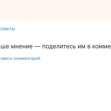
спекты
ше мнение — поделитесь им в комме
Авторизация
ставить комментарий
Войти по Email
Код авторизации придет автоматически
ПРОДОЛЖИТЬ