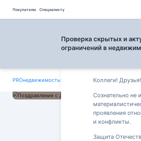
Покупателю
Специалисту
Проверка скрытых и акт
ограничений в недвижи
PROнедвижимость: блог для специалистов
Коллеги! Друзья
»
С дн
Сознательно не 
материалистичес
проявления отно
и конфликты.
С днём Защит
Защита Отечеств