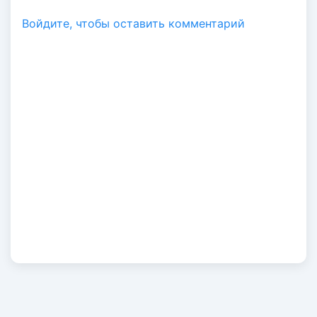
Авторизация
Войдите, чтобы оставить комментарий
Войти по Email
Код авторизации придет автоматически
ПРОДОЛЖИТЬ