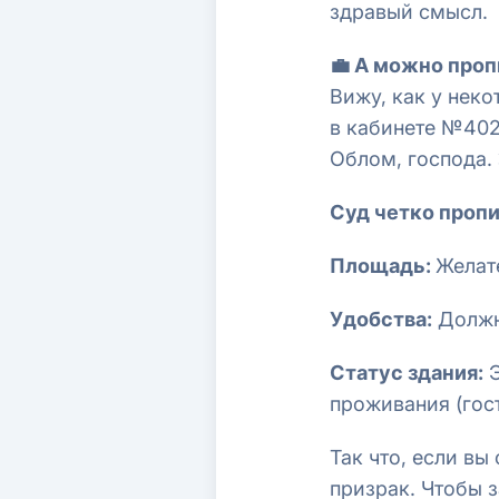
здравый смысл.
💼 А можно проп
Вижу, как у неко
в кабинете №402
Облом, господа.
Суд четко пропи
Площадь:
Желате
Удобства:
Должна
Статус здания:
Э
проживания (гост
Так что, если вы
призрак. Чтобы 