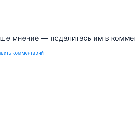
ше мнение — поделитесь им в комме
Авторизация
тавить комментарий
Войти по Email
Код авторизации придет автоматически
ПРОДОЛЖИТЬ