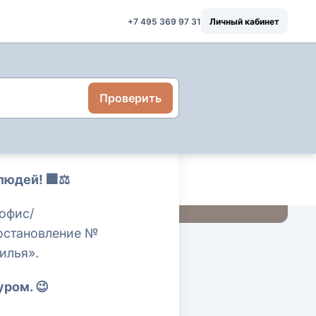
+7 495 369 97 31
Личный кабинет
Проверить
людей! 🏢⚖️
«офис/
Постановление №
илья».
ром. 😉