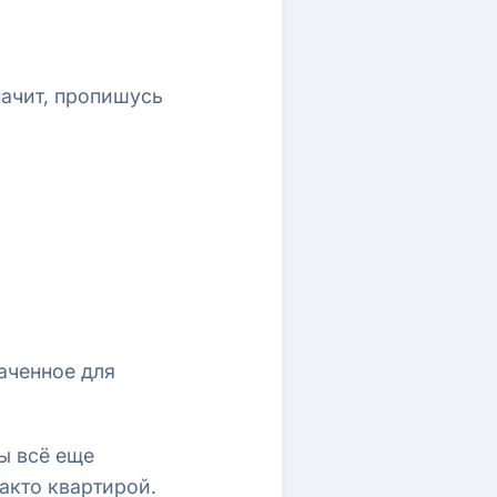
начит, пропишусь
аченное для
вы всё еще
акто квартирой.