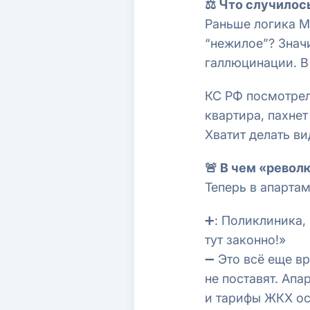
⚖️ Что случилос
Раньше логика М
“нежилое”? Значи
галлюцинации. В
КС РФ посмотрел 
квартира, пахнет
Хватит делать ви
🚨 В чем «револ
Теперь в апарт
➕: Поликлиника,
тут законно!»
➖ Это всё еще в
не поставят. Ап
и тарифы ЖКХ ос