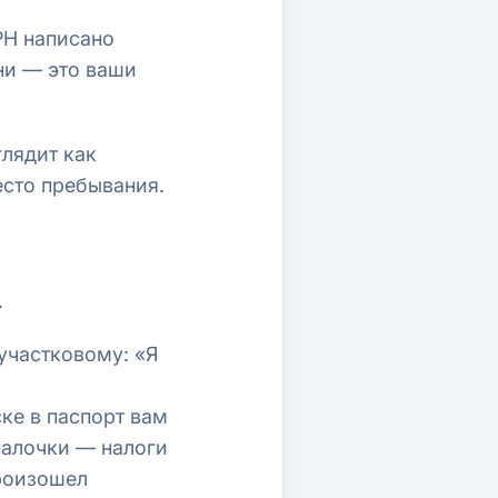
РН написано
ени — это ваши
глядит как
место пребывания.
.
 участковому: «Я
ке в паспорт вам
палочки — налоги
роизошел