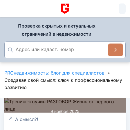
Проверка скрытых и актуальных
ограничений в недвижимости
PROнедвижимость: блог для специалистов
»
Создавая свой смысл: ключ к профессиональному
развитию
9 ноября 2025
Создавая свой смысл: ключ к
🫥 А смысл?!
профессиональному развитию